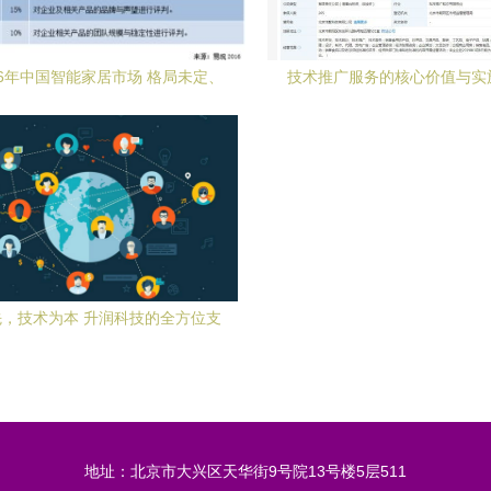
16年中国智能家居市场 格局未定、
技术推广服务的核心价值与实
利模式与技术创新孰先突破
，技术为本 升润科技的全方位支
持之道
地址：北京市大兴区天华街9号院13号楼5层511