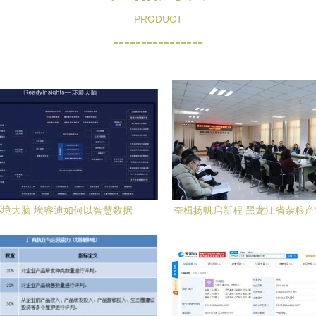
PRODUCT
----------------
环境大脑 埃睿迪如何以智慧数据
奋楫扬帆启新程 黑龙江省杂粮
点‘绿’成金
同创新推广体系启动会在农