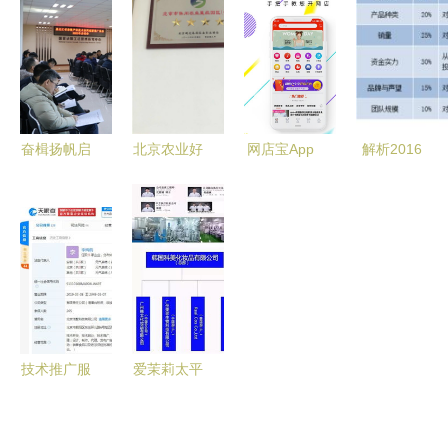
作站再出发
术推广的实
周期管理引
数据
践与思考
领循环经
点‘绿’成金
济“智”造绿
色未来
奋楫扬帆启
北京农业好
网店宝App
解析2016
新程 黑龙
基地系列
免费下载指
年中国智能
江省杂粮产
梓婷佳苑垂
南 安卓最
家居市场
业技术协同
钓园 创新
新版v5.0.0
格局未定、
创新推广体
技术推广服
获取与店铺
盈利模式与
系启动会在
务引领休闲
运营升级攻
技术创新孰
农大召开
渔业新发展
略
先突破
技术推广服
爱茉莉太平
务的核心价
洋化妆品技
值与实施策
术配方在中