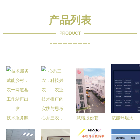
产品列表
PRODUCT
----------------
技术服务赋
心系三农，
慧镕股份获
赋能环境大
能乡村，农
科技兴农
再生电脑资
脑 埃睿迪
一网道县工
——农业技
质 IT生命
如何以智慧