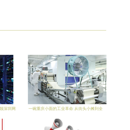
引领深圳网
一碗重庆小面的工业革命:从街头小摊到全
向
球货架