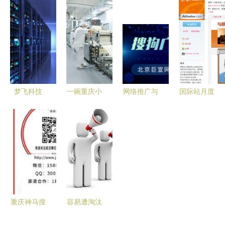
的推广策略
升润科技的
方网站成功
我市召开兽
与实践
全方位支持
上线，开启
药减量行动
之道
技术推广服
计划与无抗
务新篇章
养殖技术推
广暨联盟筹
备会
梦飞科技
一碗重庆小
网络推广与
国际站月度
香港高速服
面的工业革
技术推广服
买家推广及
务器租用引
命:从街头
务 驱动企
网站产品服
领深圳网站
小摊到全球
业增长的核
务功能点动
建设与技术
货架
心引擎
态清凉上线
推广新方向
技术推广服
务
重庆神马搜
容易遭淘汰
索竞价推广
的6类职场